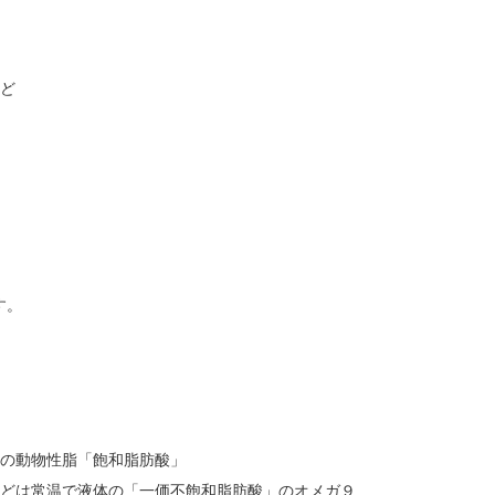
ど
す。
形の動物性脂「飽和脂肪酸」
などは常温で液体の「一価不飽和脂肪酸」のオメガ９