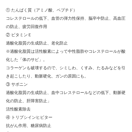
① たんぱく質（アミノ酸、ペプチド）
コレステロールの低下、血管の弾力性保持、脳卒中防止、高血圧
の防止、疲労回復作用
② ビタミンＥ
過酸化脂質の生成防止、老化防止
※過酸化脂質は活性酸素によって中性脂肪やコレステロールが酸
化した「体のサビ」。
コラーゲンも破壊するので、シミしわ、くすみ、たるみなどを引
き起こしたり、動脈硬化、ガンの原因にも。
③ サポニン
過酸化脂質の生成防止、血中コレステロールなどの低下、動脈硬
化の防止、肝障害防止」
活性酸素除去
④ トリプシインヒビター
抗がん作用、糖尿病防止