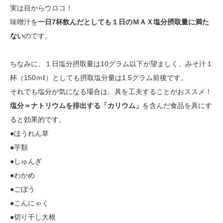
実は目からウロコ！
味噌汁を
一日7杯飲んだとしても１日のＭＡＸ塩分摂取量に満た
ない
のです。
ちなみに、１日塩分摂取量は10グラム以下が望ましく、みそ汁１
杯（150ｍℓ）としても摂取塩分量は1.5グラム前後です。
それでも塩分が気になる場合は、具を工夫することがおススメ！
塩分＝ナトリウムを排出する「カリウム」
を含んだ食品を具にす
ると効果的です。
●ほうれん草
●芋類
●しゅんぎ
●わかめ
●ごぼう
●こんにゃく
●切り干し大根