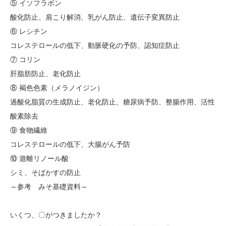
⑤ イソフラボン
酸化防止、肩こり解消、乳がん防止、遺伝子変異防止
⑥ レシチン
コレステロールの低下、動脈硬化の予防、認知症防止
⑦ コリン
肝脂肪防止、老化防止
⑧ 褐色色素（メラノイジン）
過酸化脂質の生成防止、老化防止、糖尿病予防、整腸作用、活性
酸素除去
⑨ 食物繊維
コレステロールの低下、大腸がん予防
⑩ 遊離リノール酸
シミ、そばかすの防止
～参考 みそ基礎資料～
いくつ、〇がつきましたか？