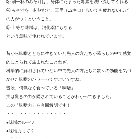
③ 朝一杯のみそ汁は、身体にたまった毒素を洗い流してくれる
④ みそ汁を一杯飲むと、三里（12キロ）歩いても疲れないほど
の力がつくということ。
⑤ 上等な味噌は、消化薬にもなる。
という意味で使われています。
昔から味噌とともに生きていた先人の方たちが暮らしの中で感覚
的にとられて生まれたことわざ。
科学的に解明されていない中で先人の方たちに数々の効能を気づ
かせた味噌のパワーってすごいですね。
普段、何気なく食べている「味噌」
実は驚きの力が隠されていることがわかってきました。
この「味噌力」を今回解明です！
・・・・・・・・・・・・・・
●味噌のルーツ
●味噌力って？