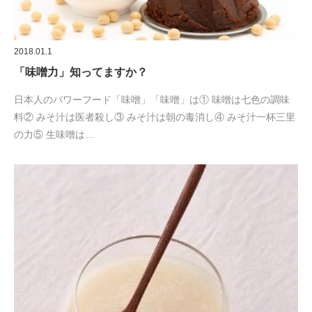
2018.01.1
「味噌力」知ってますか？
日本人のパワーフード「味噌」「味噌」は① 味噌は七色の調味
料② みそ汁は医者殺し③ みそ汁は朝の毒消し④ みそ汁一杯三里
の力⑤ 生味噌は…